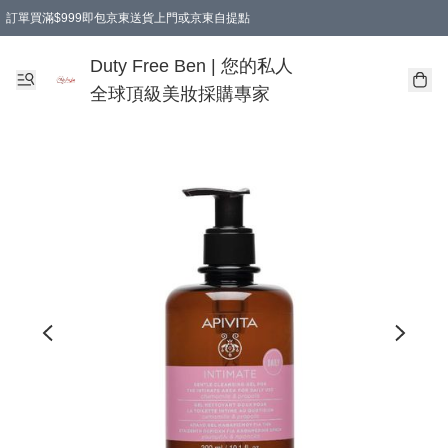
訂單買滿$999即包京東送貨上門或京東自提點
Duty Free Ben | 您的私人
全球頂級美妝採購專家