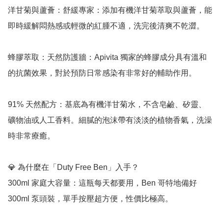
洋甘菊與蘆薈：舒緩專家：添加有機洋甘菊萃取與蘆薈，能
即時緩解悶熱感或輕微的紅腫不適，洗完後清爽不乾澀。

蜂膠萃取：天然防護牆：Apivita 獨家的蜂膠成分具有溫和
的抗菌效果，對於預防日常感染有非常好的輔助作用。

91% 天然配方：基底為有機洋甘菊水，不含皂鹼、矽靈、
礦物油或人工香料。細膩的泡沫帶有淡淡的植物香氣，洗澡
時非常療癒。

💎 為什麼在「Duty Free Ben」入手？

300ml 家庭大容量：這瓶每天都要用，Ben 哥特地備好 
300ml 泵頭裝，單手按壓超方便，性價比極高。
