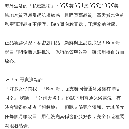
海外生活的「私密護衛」：🇬🇧英 🇦🇺澳 🇨🇦加 🇺🇸美。
當地水質容易引起肌膚敏感，且購買高品質、高天然比例的
私密護理品並不便宜。Ben 哥包稅直送，守護您的健康。

正品新鮮保證：私密處用品，新鮮與正品是底線！Ben 哥
親自把關希臘原裝批次，保證品質與效期，讓您用得百分百
放心。

💡 Ben 哥實測點評

「好多女仔問我：『Ben 哥，呢支嘢同普通沐浴露有咩唔
同？』 我話：『分別大咯！』妳試下用普通沐浴露洗，有
時會覺得乾或者『乸乸地』，但呢支係完全溫和。尤其係女
仔每個月嗰幾日，用佢洗完真係會舒服好多，完全冇咗種悶
悶地嘅感覺。
