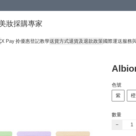
球頂級美妝採購專家
式
X Pay 拎優惠登記教學
送貨方式
退貨及退款政策
國際運送服務
Alb
色號
紫
橙
數量
−