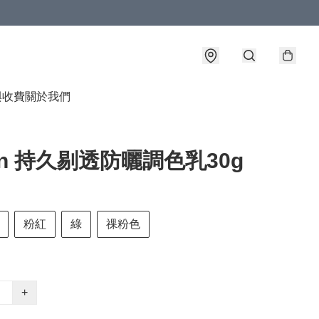
與收費
關於我們
ion 持久剔透防曬調色乳30g
粉紅
綠
祼粉色
+