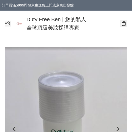
訂單買滿$999即包京東送貨上門或京東自提點
Duty Free Ben | 您的私人
全球頂級美妝採購專家