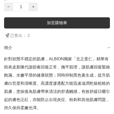
−
+
加至購物車
已售出： 2
簡介
−
針對狀態不穩定的肌膚，ALBION獨家「北之薏仁」精華有
助表皮新陳代謝節奏回復正常、撫平肌理，讓肌膚回復緊緻
飽滿、水嫩平滑的健康狀態；同時抑制黑色素生成，提升肌
膚白皙度和清晰度。高濃度滲透配方能迅速滋潤乾燥粗糙的
肌膚，塗抹後為肌膚帶來清涼的舒適觸感，有效舒緩日曬引
起的膚色泛紅，亦能防止出現炎症、粉刺和其他肌膚問題，
持久保持柔嫩光澤。