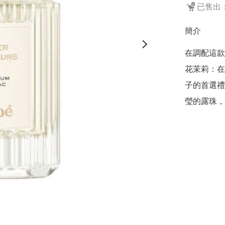
已售出：
簡介
在調配這款香
花茉莉：在
子的首選禮
瑩的露珠，