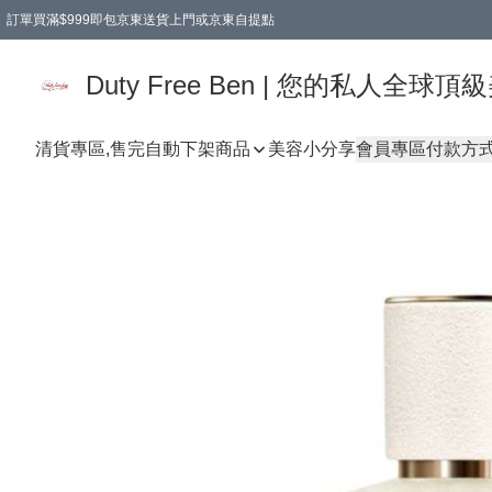
訂單買滿$999即包京東送貨上門或京東自提點
Duty Free Ben | 您的私人全
清貨專區,售完自動下架
商品
美容小分享
會員專區
付款方