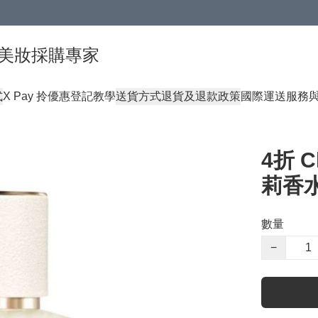
球頂級美妝採購專家
式
X Pay 拎優惠登記教學
送貨方式
退貨及退款政策
國際運送服務
4折 
莉香水
數量
−