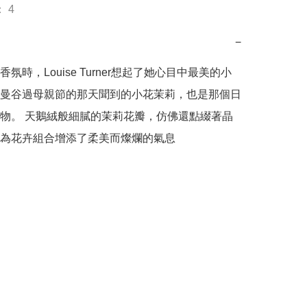
 4
−
氛時，Louise Turner想起了她心目中最美的小
曼谷過母親節的那天聞到的小花茉莉，也是那個日
物。 天鵝絨般細膩的茉莉花瓣，仿佛還點綴著晶
為花卉組合增添了柔美而燦爛的氣息
