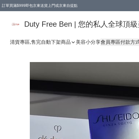
訂單買滿$999即包京東送貨上門或京東自提點
Duty Free Ben | 您的私人全
清貨專區,售完自動下架
商品
美容小分享
會員專區
付款方