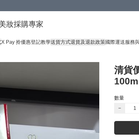
球頂級美妝採購專家
式
X Pay 拎優惠登記教學
送貨方式
退貨及退款政策
國際運送服務
清貨價
100m
數量
−