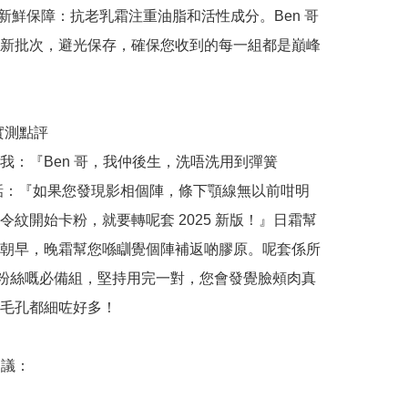
正品新鮮保障：抗老乳霜注重油脂和活性成分。Ben 哥
新批次，避光保存，確保您收到的每一組都是巔峰
哥實測點評

我：『Ben 哥，我仲後生，洗唔洗用到彈簧
話：『如果您發現影相個陣，條下顎線無以前咁明
令紋開始卡粉，就要轉呢套 2025 新版！』日霜幫
朝早，晚霜幫您喺瞓覺個陣補返啲膠原。呢套係所
rins 粉絲嘅必備組，堅持用完一對，您會發覺臉頰肉真
毛孔都細咗好多！

議：
