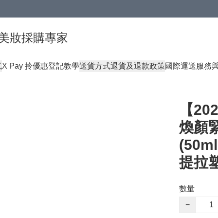
球頂級美妝採購專家
式
X Pay 拎優惠登記教學
送貨方式
退貨及退款政策
國際運送服務
【20
煥顏
(50m
提拉
數量
−