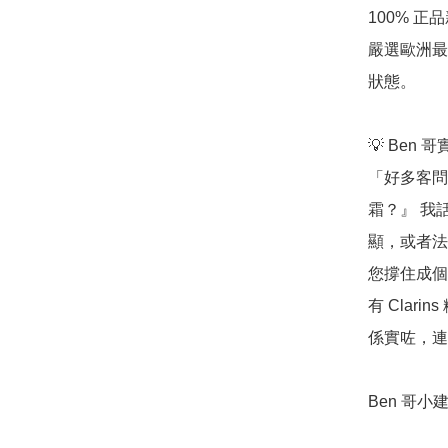
100% 
嚴選歐洲最
狀態。

💡 Ben 
「好多客問
霜？』 我
顯，或者法
您撐住成個
有 Cla
係實咗，連
Ben 哥小建