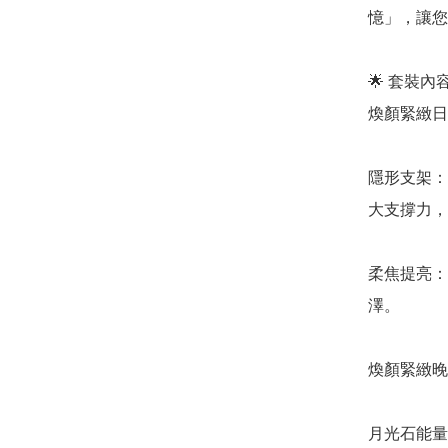
憶」，讓您
🌟 套裝
煥顏緊緻日霜 (
隱形支架：
大支撐力，
柔焦提亮：
澤。

煥顏緊緻晚霜 (
月光石能量