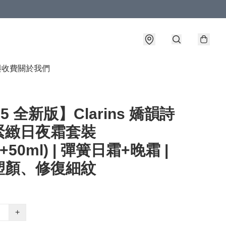
與收費
關於我們
25 全新版】Clarins 嬌韻詩
緊緻日夜霜套裝
l+50ml) | 彈簧日霜+晚霜 |
塑顏、修復細紋
+