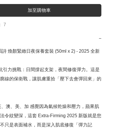
加至購物車
 7
−
嬌韻詩 煥顏緊緻日夜保養套裝 (50ml x 2) - 2025 全新
小時抗引力挑戰：日間撐起支架，夜間修復彈力。這是
廓線的保衛戰，讓肌膚重拾「壓下去會彈回來」的
英、澳、美、加 感覺因為氣候乾燥和壓力，蘋果肌
紋變深，這套 Extra-Firming 2025 新版就是您
不只是表面補水，而是深入肌底修復「彈力記