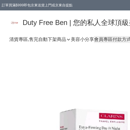
訂單買滿$999即包京東送貨上門或京東自提點
Duty Free Ben | 您的私人全
清貨專區,售完自動下架
商品
美容小分享
會員專區
付款方