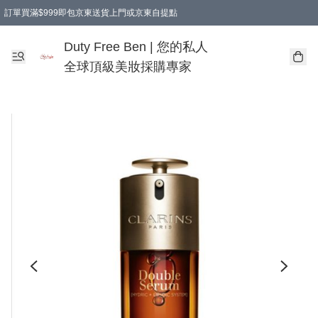
訂單買滿$999即包京東送貨上門或京東自提點
Duty Free Ben | 您的私人
全球頂級美妝採購專家