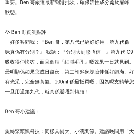
重要。Ben 哥嚴選最新到港批次，確保活性成分處於巔峰
狀態。

💡 Ben 哥實測點評

「好多客問我：『Ben 哥，第八代已經好好用，第九代係
咪真係有分別？』 我話：『分別大到您唔信！』第九代 G9 
吸收得仲快咗，而且個種『細膩毛孔』嘅效果一日就見到。
最明顯係如果您成日熬夜，第二朝起身塊臉仲係好飽滿、好
有光采，完全無黃氣。100ml 係最抵買嘅，因為呢支精華您
一旦用過第九代，就真係返唔到轉頭！

Ben 哥小建議：

旋轉泵頭黑科技：同樣具備大、小滴調節。建議晚間用「大