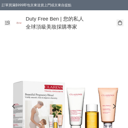
訂單買滿$999即包京東送貨上門或京東自提點
Duty Free Ben | 您的私人
全球頂級美妝採購專家