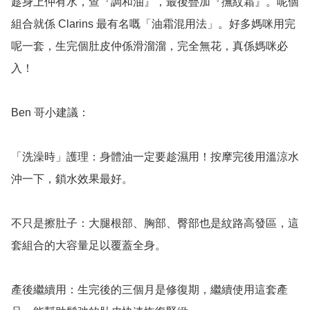
趁身上仲有水，查『調和油』，最後疊加『撫紋霜』。呢個
組合就係 Clarins 最有名嘅「油霜混用法」。好多媽咪用完
呢一套，生完個肚皮仲係滑溜溜，完全無花，真係媽咪必
入！

Ben 哥小建議：

「洗澡時」護理：身體油一定要趁濕用！按摩完後用溫涼水
沖一下，鎖水效果最好。

不只是擦肚子：大腿根部、胸部、臀部也是紋路高發區，這
套組合的大容量足以覆蓋全身。

產後繼續用：生完後的三個月是修復期，繼續使用這套產