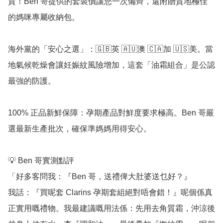
貴！Ben 哥提供的套裝價讓您一次備齊，還附贈質地極佳
的媽咪專屬收納包。

海外黨的「安心之選」：🇬🇧英 🇦🇺澳 🇨🇦加 🇺🇸美。當
地氣候乾燥會讓妊娠紋風險增加，這套「油霜組合」是公認
最強的防護。

100% 正品新鮮保障：孕期產品對鮮度要求極高。Ben 哥嚴
選最新生產批次，確保準媽媽用得安心。

💡 Ben 哥實測點評

「好多客問我：『Ben 哥，送禮俾大肚婆送乜好？』

我話：『買呢套 Clarins 孕期套組絕對唔會錯！』呢個係真
正實用嘅禮物。我最建議嘅用法係：先用去角質霜，沖涼後